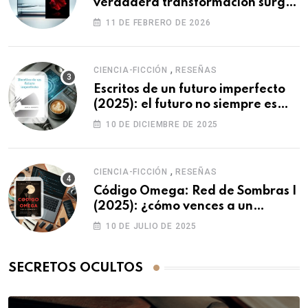
verdadera transformación surge
de uno mismo.
11 DE FEBRERO DE 2026
,
CIENCIA-FICCIÓN
RESEÑAS
Escritos de un futuro imperfecto
(2025): el futuro no siempre es
como imaginamos…
10 DE DICIEMBRE DE 2025
,
CIENCIA-FICCIÓN
RESEÑAS
Código Omega: Red de Sombras I
(2025): ¿cómo vences a un
enemigo que puede editar la
10 DE JULIO DE 2025
realidad?
SECRETOS OCULTOS