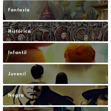
Fantasía
Histórica
Infantil
Juvenil
Negra