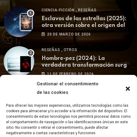
,
CIENCIA-FICCIÓN
RESEÑAS
Esclavos de las estrellas (2025):
otra versión sobre el origen del
ser humano
20 DE MARZO DE 2026
,
RESEÑAS
OTROS
Hombre-pez (2024): La
verdadera transformación surge
de uno mismo.
11 DE FEBRERO DE 2026
Gestionar el consentimiento
de las cookies
Para ofrecer las mejores experiencias, utilizamos tecnologías como las
cookies para almacenar y/o acceder a la información del dispositivo. El
consentimiento de estas tecnologías nos permitirá procesar datos como
el comportamiento de navegación o las identificaciones únicas en este
© 2023 Blog de literatura - La Buhardilla del Pícaro.
Aviso
sitio. No consentir o retirar el consentimiento, puede afectar
legal
|
Política de cookies y privacidad
negativamente a ciertas características y funciones.