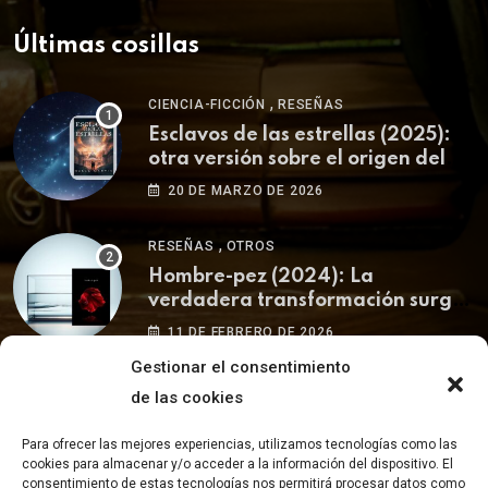
Últimas cosillas
,
CIENCIA-FICCIÓN
RESEÑAS
Esclavos de las estrellas (2025):
otra versión sobre el origen del
ser humano
20 DE MARZO DE 2026
,
RESEÑAS
OTROS
Hombre-pez (2024): La
verdadera transformación surge
de uno mismo.
11 DE FEBRERO DE 2026
Gestionar el consentimiento
de las cookies
Para ofrecer las mejores experiencias, utilizamos tecnologías como las
cookies para almacenar y/o acceder a la información del dispositivo. El
consentimiento de estas tecnologías nos permitirá procesar datos como