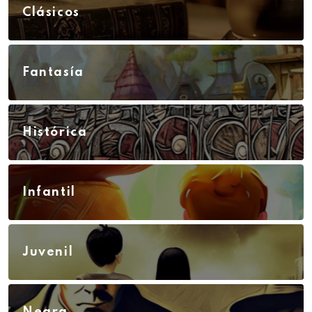
Clásicos
Fantasía
Histórica
Infantil
Juvenil