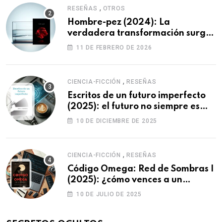
,
RESEÑAS
OTROS
Hombre-pez (2024): La
verdadera transformación surge
de uno mismo.
11 DE FEBRERO DE 2026
,
CIENCIA-FICCIÓN
RESEÑAS
Escritos de un futuro imperfecto
(2025): el futuro no siempre es
como imaginamos…
10 DE DICIEMBRE DE 2025
,
CIENCIA-FICCIÓN
RESEÑAS
Código Omega: Red de Sombras I
(2025): ¿cómo vences a un
enemigo que puede editar la
10 DE JULIO DE 2025
realidad?