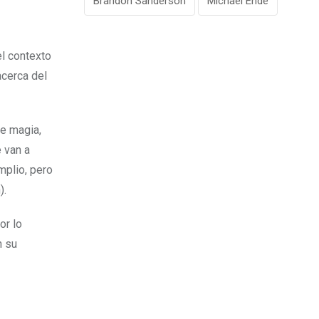
Brandon Sanderson
Michael Ende
el contexto
acerca del
e magia,
 van a
mplio, pero
).
or lo
n su