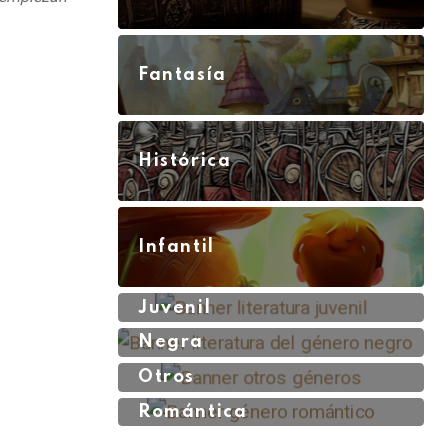
Fantasía
Histórica
Infantil
Juvenil
Negra
Otros
Romántica