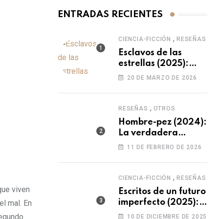
ENTRADAS RECIENTES
,
CIENCIA-FICCIÓN
RESEÑAS
Esclavos de las
estrellas (2025):
otra versión sobre el
20 DE MARZO DE 2026
origen del ser
humano
,
RESEÑAS
OTROS
Hombre-pez (2024):
La verdadera
transformación
11 DE FEBRERO DE 2026
surge de uno mismo.
,
CIENCIA-FICCIÓN
RESEÑAS
 que viven
Escritos de un futuro
imperfecto (2025):
el mal. En
el futuro no siempre
segundo
10 DE DICIEMBRE DE 2025