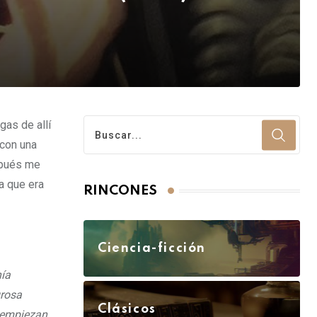
gas de allí
 con una
espués me
a que era
RINCONES
Ciencia-ficción
nía
grosa
Clásicos
o empiezan