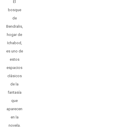
El
bosque
de
Bendralis,
hogar de
Ichabod,
es uno de
estos
espacios
clásicos
de la
fantasía
que
aparecen
en la
novela.