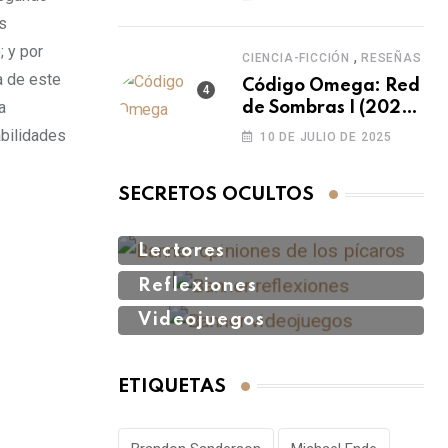
es como
s
imaginamos…
; y por
,
CIENCIA-FICCIÓN
RESEÑAS
a de este
Código Omega: Red
a
de Sombras I (2025):
¿cómo vences a un
abilidades
10 DE JULIO DE 2025
enemigo que puede
editar la realidad?
SECRETOS OCULTOS
Lectores
Reflexiones
Videojuegos
ETIQUETAS