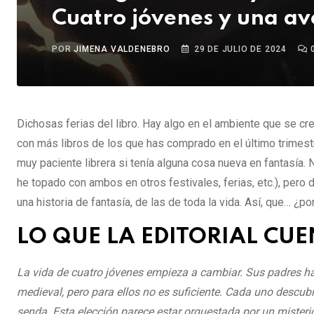
Cuatro jóvenes y una av
POR
JIMENA VALDENEBRO
29 DE JULIO DE 2024
Dichosas ferias del libro. Hay algo en el ambiente que se cre
con más libros de los que has comprado en el último trimestr
muy paciente librera si tenía alguna cosa nueva en fantasía
he topado con ambos en otros festivales, ferias, etc.), pero 
una historia de fantasía, de las de toda la vida. Así, que… ¿p
LO QUE LA EDITORIAL CU
La vida de cuatro jóvenes empieza a cambiar. Sus padres ha
medieval, pero para ellos no es suficiente. Cada uno descubr
senda. Esta elección parece estar orquestada por un mister