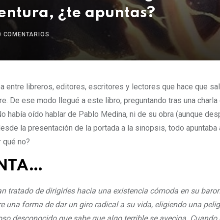
entura, ¿te apuntas?
0
COMENTARIOS
a entre libreros, editores, escritores y lectores que hace que sal
e. De ese modo llegué a este libro, preguntando tras una charla
. No había oído hablar de Pablo Medina, ni de su obra (aunque d
desde la presentación de la portada a la sinopsis, todo apuntaba 
or qué no?
ENTA…
n tratado de dirigirles hacia una existencia cómoda en su baro
e una forma de dar un giro radical a su vida, eligiendo una peli
ioso desconocido que sabe que algo terrible se avecina. Cuand