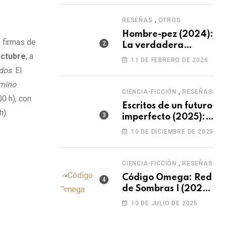
humano
,
RESEÑAS
OTROS
Hombre-pez (2024):
n firmas de
La verdadera
octubre
, a
transformación
11 DE FEBRERO DE 2026
surge de uno mismo.
idos
. El
amino
,
CIENCIA-FICCIÓN
RESEÑAS
0 h), con
Escritos de un futuro
h).
imperfecto (2025):
el futuro no siempre
10 DE DICIEMBRE DE 2025
es como
imaginamos…
,
CIENCIA-FICCIÓN
RESEÑAS
Código Omega: Red
de Sombras I (2025):
¿cómo vences a un
10 DE JULIO DE 2025
enemigo que puede
editar la realidad?