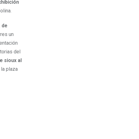
xhibición
olina.
 de
rres un
sentación
torias del
e sioux al
 la plaza