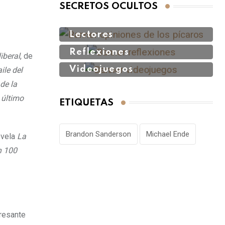
SECRETOS OCULTOS
Lectores
Reflexiones
liberal
, de
Videojuegos
aile del
 de la
 último
ETIQUETAS
Brandon Sanderson
Michael Ende
ovela
La
n 100
eresante