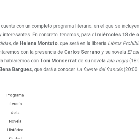
cuenta con un completo programa literario, en el que se incluye
 interesantes. En concreto, tenemos, para el
miércoles 18 de 
didas
, de
Helena Montufo
, que será en la librería
Libros Prohib
ontaremos con la presencia de
Carlos Serrano
y su novela
El c
eda hablaremos con
Toni Monserrat
de su novela
Isla negra
(18:0
Elena Bargues
, que dará a conocer
La fuente del francés
(20:00 
Programa
literario
de la
Novela
Histórica
Ciudad