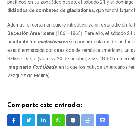
pacíficos en su zona (dos pases, el sábado 21 y el domingo 
didáctica de combates de gladiadores
, que tendrá lugar 
Además, el certamen quiere introducir, ya en esta edición, la 
Secesión Americana
(1861-1865). Para ello, el sábado 21 d
asalto de los
bushwhackers
(grupos irregulares de las fue
estará enmarcada por otras dos de temática americana: un
d
Salvaje Oeste (viernes, 20 de octubre, a las 18:30 h, en la ca
imaginario
Fort Úbeda
, en la que los nativos americanos te
Vázquez de Molina).
Comparte esta entrada:
LinkedIn
Whatsapp
Reddit
Print
Share
via