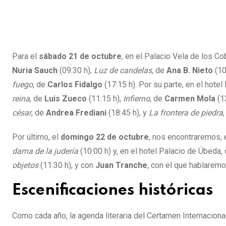
Para el
sábado 21 de octubre
, en el Palacio Vela de los 
Nuria Sauch
(09:30 h),
Luz de candelas
, de
Ana B. Nieto
(10
fuego
, de
Carlos Fidalgo
(17:15 h). Por su parte, en el hote
reina
, de
Luis Zueco
(11:15 h),
Infierno
, de
Carmen Mola
(1
césar
, de
Andrea Frediani
(18:45 h), y
La frontera de piedra
Por último, el
domingo 22 de octubre
, nos encontraremos, 
dama de la judería
(10:00 h) y, en el hotel Palacio de Úbeda,
objetos
(11:30 h), y con
Juan Tranche
, con el que hablarem
Escenificaciones históricas
Como cada año, la agenda literaria del Certamen Internacion