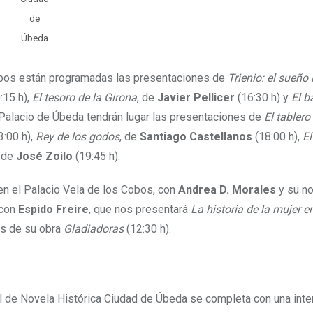
de
Úbeda
Cobos están programadas las presentaciones de
Trienio: el sueño 
:15 h),
El tesoro de la Girona
, de
Javier Pellicer
(16:30 h) y
El b
l Palacio de Úbeda tendrán lugar las presentaciones de
El tablero
3:00 h),
Rey de los godos
, de
Santiago Castellanos
(18:00 h),
El
, de
José Zoilo
(19:45 h).
en el Palacio Vela de los Cobos, con
Andrea D. Morales
y su n
 con
Espido Freire
, que nos presentará
La historia de la mujer e
os de su obra
Gladiadoras
(12:30 h).
al de Novela Histórica Ciudad de Úbeda se completa con una int