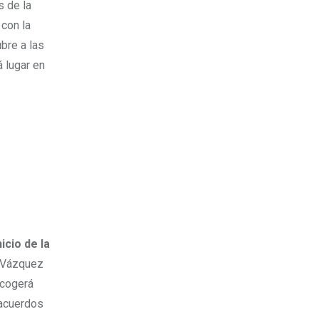
s de la
 con la
ubre a las
á lugar en
icio de la
a Vázquez
acogerá
 acuerdos