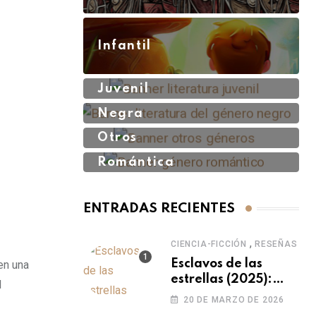
Infantil
Juvenil
Negra
Otros
Romántica
ENTRADAS RECIENTES
,
CIENCIA-FICCIÓN
RESEÑAS
Esclavos de las
 en una
estrellas (2025):
l
otra versión sobre el
20 DE MARZO DE 2026
origen del ser