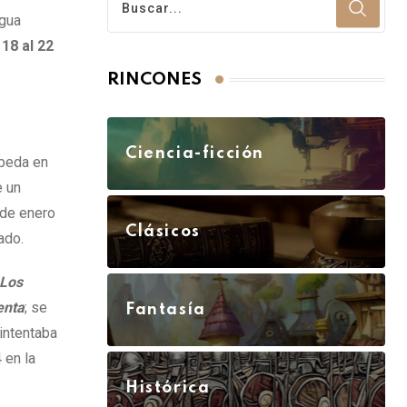
ngua
 18 al 22
RINCONES
Ciencia-ficción
Úbeda en
e un
 de enero
Clásicos
ado.
Los
enta
; se
Fantasía
 intentaba
 en la
Histórica