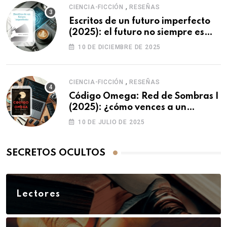
,
CIENCIA-FICCIÓN
RESEÑAS
Escritos de un futuro imperfecto
(2025): el futuro no siempre es
como imaginamos…
10 DE DICIEMBRE DE 2025
,
CIENCIA-FICCIÓN
RESEÑAS
Código Omega: Red de Sombras I
(2025): ¿cómo vences a un
enemigo que puede editar la
10 DE JULIO DE 2025
realidad?
SECRETOS OCULTOS
Lectores