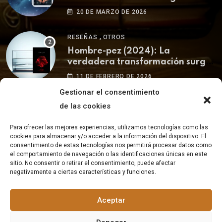
ser humano
20 DE MARZO DE 2026
,
RESEÑAS
OTROS
Hombre-pez (2024): La
verdadera transformación surge
de uno mismo.
11 DE FEBRERO DE 2026
Gestionar el consentimiento
de las cookies
Para ofrecer las mejores experiencias, utilizamos tecnologías como las
cookies para almacenar y/o acceder a la información del dispositivo. El
consentimiento de estas tecnologías nos permitirá procesar datos como
el comportamiento de navegación o las identificaciones únicas en este
© 2023 Blog de literatura - La Buhardilla del Pícaro.
Aviso
sitio. No consentir o retirar el consentimiento, puede afectar
legal
|
Política de cookies y privacidad
negativamente a ciertas características y funciones.
Aceptar