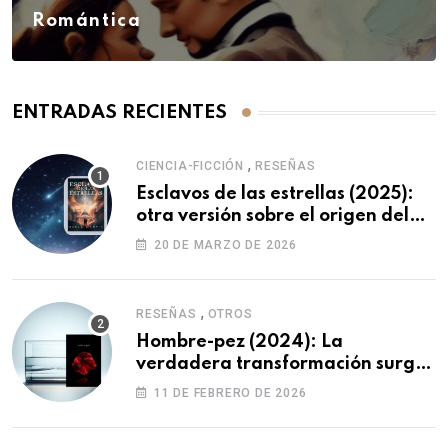
Romántica
ENTRADAS RECIENTES
,
CIENCIA-FICCIÓN
RESEÑAS
Esclavos de las estrellas (2025):
otra versión sobre el origen del
ser humano
20 DE MARZO DE 2026
,
RESEÑAS
OTROS
Hombre-pez (2024): La
verdadera transformación surge
de uno mismo.
11 DE FEBRERO DE 2026